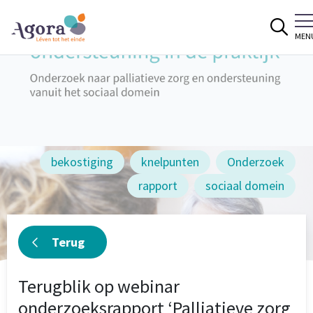
Spring naar content
MEN
bekostiging
knelpunten
Onderzoek
rapport
sociaal domein
Terug
Terugblik op webinar
onderzoeksrapport ‘Palliatieve zorg