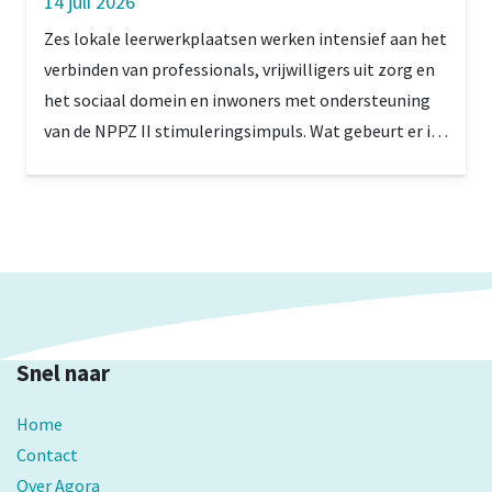
14 juli 2026
Zes lokale leerwerkplaatsen werken intensief aan het
verbinden van professionals, vrijwilligers uit zorg en
het sociaal domein en inwoners met ondersteuning
van de NPPZ II stimuleringsimpuls. Wat gebeurt er in
Stein, in de Westelijke Mijnstreek, waar gekozen is
voor een heel lokale en praktische aanpak?
Snel naar
Home
Contact
Over Agora