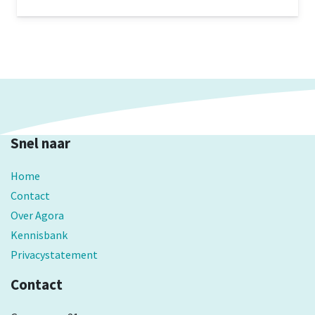
Stein, in de Westelijke Mijnstreek, waar gekozen is
voor een heel lokale en praktische aanpak?
Snel naar
Home
Contact
Over Agora
Kennisbank
Privacystatement
Contact