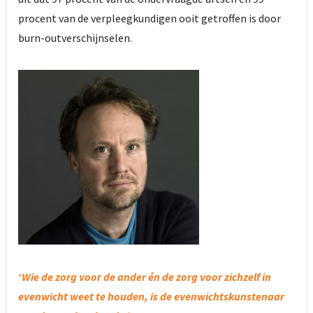
procent van de verpleegkundigen ooit getroffen is door
burn-outverschijnselen.
‘Wie de zorg voor de ander én de zorg voor zichzelf in
evenwicht weet te houden, is de evenwichtskunstenaar