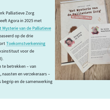
k Palliatieve Zorg
eft Agora in 2025 met
t Mysterie van de Palliatieve
baseerd op de drie
port
Toekomstverkenning
ksinstituut voor de
).
n te betrekken – van
, naasten en verzekeraars –
ds begrip en de samenwerking