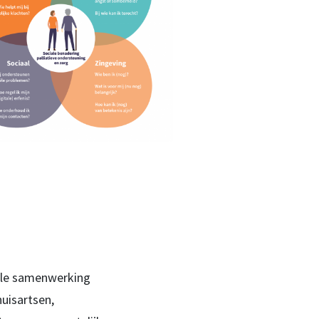
kale samenwerking
huisartsen,