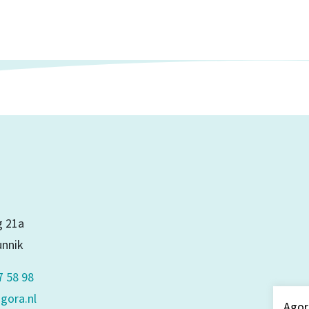
 21a
unnik
7 58 98
gora.nl
Agor