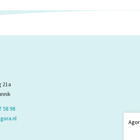
 21a
unnik
7 58 98
gora.nl
Agor