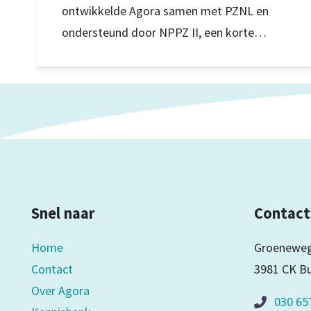
ontwikkelde Agora samen met PZNL en
ondersteund door NPPZ II, een korte
animatie. De animatie laat zien welke vragen
en behoeften er spelen in de laatste
levensfase, welke partijen hierin een rol
kunnen spelen en hoe samenwerking tussen
zorg en sociaal domein bijdraagt aan betere
ondersteuning.
Snel naar
Contact
Home
Groeneweg
Contact
3981 CK B
Over Agora
030 65