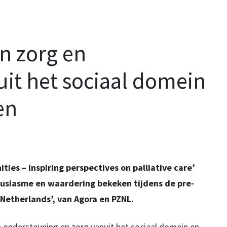
an zorg en
it het sociaal domein
en
ies – Inspiring perspectives on palliative care’
usiasme en waardering bekeken tijdens de pre-
Netherlands’, van Agora en PZNL.
an ondersteuning en zorg vanuit het sociaal domein en