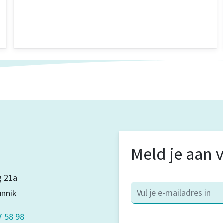
Meld je aan 
 21a
unnik
7 58 98