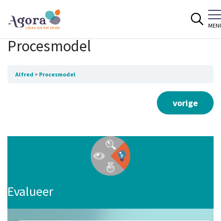
Spring naar content
MEN
Procesmodel
Alfred
Procesmodel
vorige
Evalueer