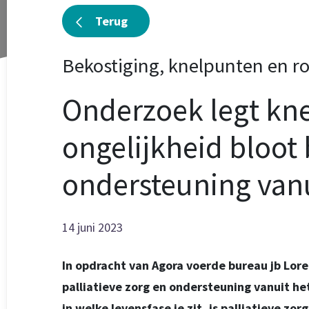
Terug
Bekostiging, knelpunten en ro
Onderzoek legt kn
ongelijkheid bloot b
ondersteuning vanu
14 juni 2023
In opdracht van Agora voerde bureau jb Lore
palliatieve zorg en ondersteuning vanuit he
in welke levensfase je zit, is palliatieve zo