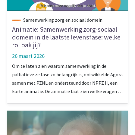
Samenwerking zorg en sociaal domein
Animatie: Samenwerking zorg-sociaal
domein in de laatste levensfase: welke
rol pak jij?
26 maart 2026
Om te laten zien waarom samenwerking in de
palliatieve ze fase zo belangrijk is, ontwikkelde Agora
samen met PZNL en ondersteund door NPPZ II, een
korte animatie. De animatie laat zien welke vragen en
behoeften er spelen in de laatste levensfase, welke
partijen hierin een rol kunnen spelen en hoe
samenwerking tussen zorg en sociaal domein
bijdraagt aan betere ondersteuning.