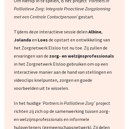
Om hierop in te spelen, is het project
‘Partners in
Palliatieve Zorg: Integrale Proactieve Zorgplanning
met een Centrale Contactpersoon’
gestart.
Tijdens deze interactieve sessie delen
Albine
,
Jolanda
en
Loes
de opstart en ontwikkeling van
het Zorgnetwerk Elsloo tot nu toe. Zij zullen de
ervaringen van de
zorg- en welzijnsprofessionals
in het Zorgnetwerk Elsloo gebruiken om op een
interactieve manier aan de hand van stellingen en
videoclips knelpunten, zorgen en goede
voorbeelden uit te wisselen.
In het huidige
‘Partners in Palliatieve Zorg’
project
richten zij zich op de samenwerking tussen zorg-
en welzijnsprofessionals en informele
hulpverleners (gemeenschapsnetwerk). Zij delen